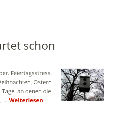
artet schon
er. Feiertagsstress,
 Weihnachten, Ostern
h Tage, an denen die
n, …
Weiterlesen