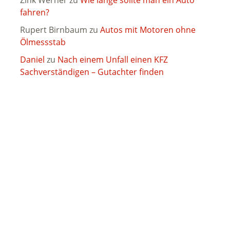
Zink Werner
zu
Wie lange sollte man ein Auto
fahren?
Rupert Birnbaum
zu
Autos mit Motoren ohne
Ölmessstab
Daniel
zu
Nach einem Unfall einen KFZ
Sachverständigen – Gutachter finden