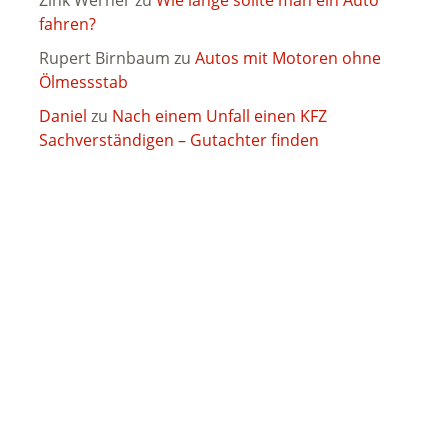
Zink Werner
zu
Wie lange sollte man ein Auto
fahren?
Rupert Birnbaum
zu
Autos mit Motoren ohne
Ölmessstab
Daniel
zu
Nach einem Unfall einen KFZ
Sachverständigen – Gutachter finden