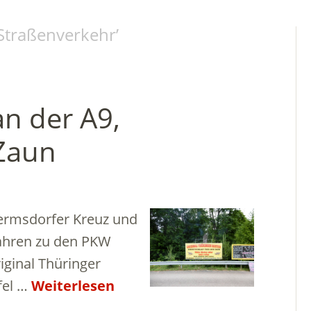
 Straßenverkehr
’
n der A9,
Zaun
ermsdorfer Kreuz und
fahren zu den PKW
iginal Thüringer
fel …
Weiterlesen