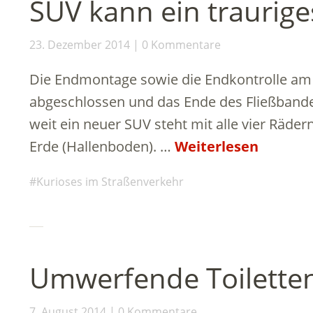
SUV kann ein traurige
23. Dezember 2014
0 Kommentare
Die Endmontage sowie die Endkontrolle am 
abgeschlossen und das Ende des Fließbandes 
weit ein neuer SUV steht mit alle vier Räder
Erde (Hallenboden). …
Weiterlesen
Kurioses im Straßenverkehr
Umwerfende Toilette
7. August 2014
0 Kommentare