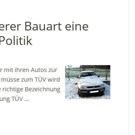
erer Bauart eine
olitik
r mit ihren Autos zur
n müsse zum TÜV wird
e richtige Bezeichnung
zung TÜV …