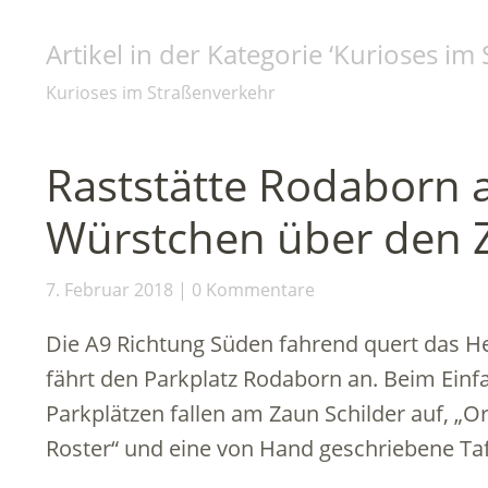
Artikel in der Kategorie ‘
Kurioses im
Kurioses im Straßenverkehr
Raststätte Rodaborn a
Würstchen über den 
7. Februar 2018
0 Kommentare
Die A9 Richtung Süden fahrend quert das H
fährt den Parkplatz Rodaborn an. Beim Ein
Parkplätzen fallen am Zaun Schilder auf, „Or
Roster“ und eine von Hand geschriebene Ta