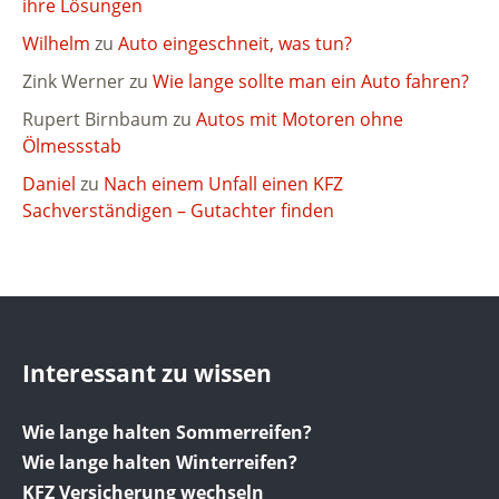
ihre Lösungen
Wilhelm
zu
Auto eingeschneit, was tun?
Zink Werner
zu
Wie lange sollte man ein Auto fahren?
Rupert Birnbaum
zu
Autos mit Motoren ohne
Ölmessstab
Daniel
zu
Nach einem Unfall einen KFZ
Sachverständigen – Gutachter finden
Interessant zu wissen
Wie lange halten Sommerreifen?
Wie lange halten Winterreifen?
KFZ Versicherung wechseln