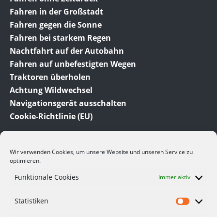
Fahren in der Großstadt
Fahren gegen die Sonne
Fahren bei starkem Regen
Nachtfahrt auf der Autobahn
Fahren auf unbefestigten Wegen
Traktoren überholen
Achtung Wildwechsel
Navigationsgerät ausschalten
Cookie-Richtlinie (EU)
Wir verwenden Cookies, um unsere Website und unseren Service zu
optimieren.
Funktionale Cookies
Immer aktiv
© 2012-2023 Meine-Auto-Tipps.de dem Auto Ratgeber
Statistiken
und Auto Blog. Hier finden Sie viele interessante
Informationen und Tipps rund um das Thema Auto.