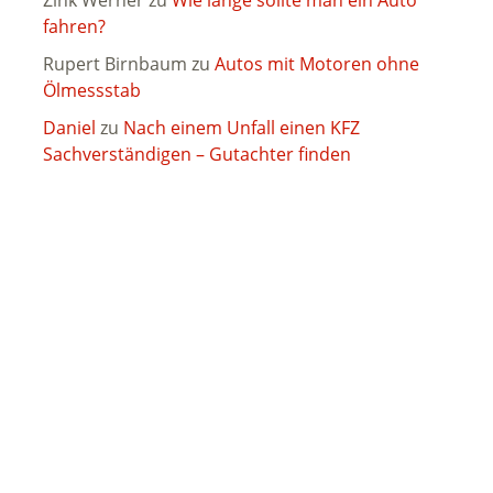
Zink Werner
zu
Wie lange sollte man ein Auto
fahren?
Rupert Birnbaum
zu
Autos mit Motoren ohne
Ölmessstab
Daniel
zu
Nach einem Unfall einen KFZ
Sachverständigen – Gutachter finden