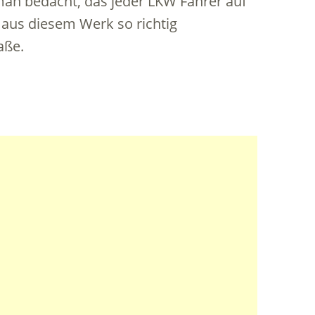
man bedacht, das jeder LKW Fahrer auf
us diesem Werk so richtig
aße.