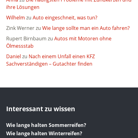
ihre Lösungen
Wilhelm
zu
Auto eingeschneit, was tun?
Zink Werner
zu
Wie lange sollte man ein Auto fahren?
Rupert Birnbaum
zu
Autos mit Motoren ohne
Ölmessstab
Daniel
zu
Nach einem Unfall einen KFZ
Sachverständigen – Gutachter finden
Interessant zu wissen
Wie lange halten Sommerreifen?
Wie lange halten Winterreifen?