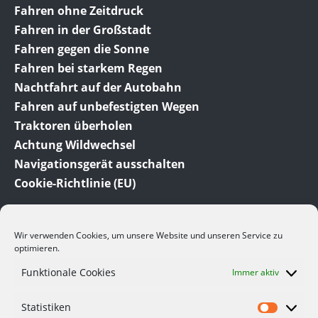
Fahren ohne Zeitdruck
Fahren in der Großstadt
Fahren gegen die Sonne
Fahren bei starkem Regen
Nachtfahrt auf der Autobahn
Fahren auf unbefestigten Wegen
Traktoren überholen
Achtung Wildwechsel
Navigationsgerät ausschalten
Cookie-Richtlinie (EU)
Wir verwenden Cookies, um unsere Website und unseren Service zu
optimieren.
Funktionale Cookies
Immer aktiv
© 2012-2023 Meine-Auto-Tipps.de dem Auto Ratgeber
Statistiken
und Auto Blog. Hier finden Sie viele interessante