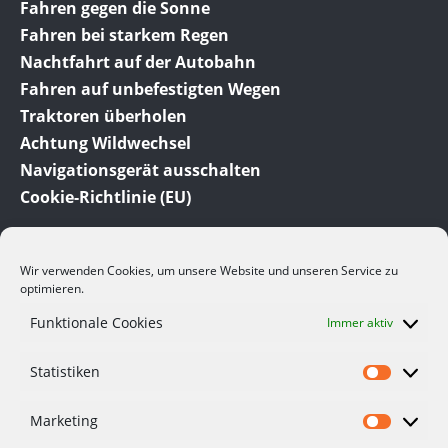
Fahren gegen die Sonne
Fahren bei starkem Regen
Nachtfahrt auf der Autobahn
Fahren auf unbefestigten Wegen
Traktoren überholen
Achtung Wildwechsel
Navigationsgerät ausschalten
Cookie-Richtlinie (EU)
Wir verwenden Cookies, um unsere Website und unseren Service zu
optimieren.
Funktionale Cookies
Immer aktiv
© 2012-2023 Meine-Auto-Tipps.de dem Auto Ratgeber
Statistiken
und Auto Blog. Hier finden Sie viele interessante
Informationen und Tipps rund um das Thema Auto.
Viele der hier angesprochenen Themen beruhen auf
Marketing
eigenen Erfahrungen.