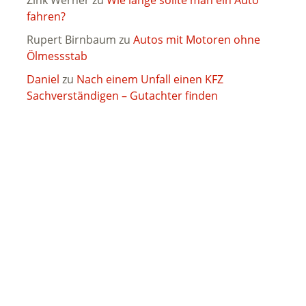
Zink Werner
zu
Wie lange sollte man ein Auto
fahren?
Rupert Birnbaum
zu
Autos mit Motoren ohne
Ölmessstab
Daniel
zu
Nach einem Unfall einen KFZ
Sachverständigen – Gutachter finden