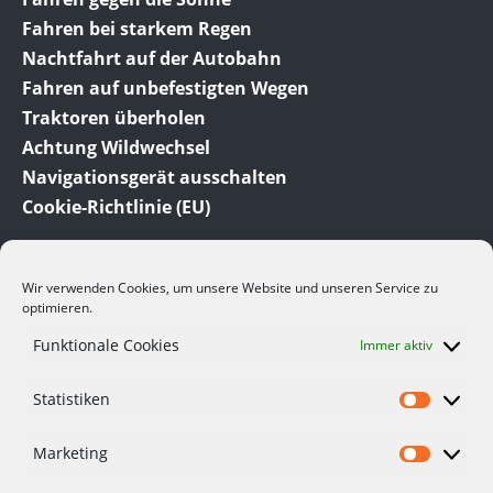
Fahren bei starkem Regen
Nachtfahrt auf der Autobahn
Fahren auf unbefestigten Wegen
Traktoren überholen
Achtung Wildwechsel
Navigationsgerät ausschalten
Cookie-Richtlinie (EU)
Wir verwenden Cookies, um unsere Website und unseren Service zu
optimieren.
Funktionale Cookies
Immer aktiv
© 2012-2023 Meine-Auto-Tipps.de dem Auto Ratgeber
Statistiken
und Auto Blog. Hier finden Sie viele interessante
Informationen und Tipps rund um das Thema Auto.
Viele der hier angesprochenen Themen beruhen auf
Marketing
eigenen Erfahrungen.