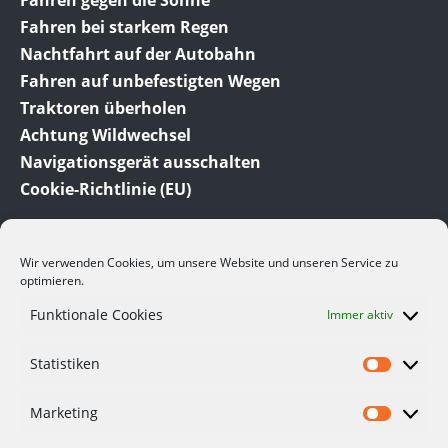
Fahren gegen die Sonne
Fahren bei starkem Regen
Nachtfahrt auf der Autobahn
Fahren auf unbefestigten Wegen
Traktoren überholen
Achtung Wildwechsel
Navigationsgerät ausschalten
Cookie-Richtlinie (EU)
Wir verwenden Cookies, um unsere Website und unseren Service zu
optimieren.
Funktionale Cookies
Immer aktiv
© 2012-2023 Meine-Auto-Tipps.de dem Auto Ratgeber
Statistiken
und Auto Blog. Hier finden Sie viele interessante
Informationen und Tipps rund um das Thema Auto.
Viele der hier angesprochenen Themen beruhen auf
Marketing
eigenen Erfahrungen.