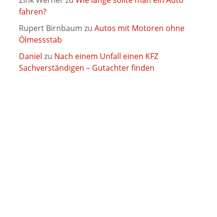
Zink Werner
zu
Wie lange sollte man ein Auto
fahren?
Rupert Birnbaum
zu
Autos mit Motoren ohne
Ölmessstab
Daniel
zu
Nach einem Unfall einen KFZ
Sachverständigen – Gutachter finden