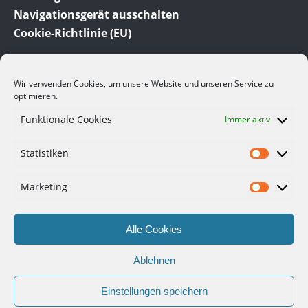
Navigationsgerät ausschalten
Cookie-Richtlinie (EU)
Wir verwenden Cookies, um unsere Website und unseren Service zu
optimieren.
Funktionale Cookies
Immer aktiv
© 2012-2023 Meine-Auto-Tipps.de dem Auto Ratgeber
Statistiken
und Auto Blog. Hier finden Sie viele interessante
Informationen und Tipps rund um das Thema Auto.
Viele der hier angesprochenen Themen beruhen auf
Marketing
eigenen Erfahrungen.
Alle Cookies
Datenschutzerklärung
Haftungsausschluss
Ablehnen
Gastartikel
Impressum
Einstellungen speichern
Cookie-Richtlinie (EU)