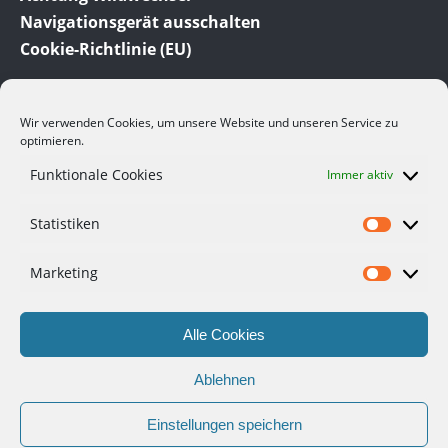
Navigationsgerät ausschalten
Cookie-Richtlinie (EU)
Wir verwenden Cookies, um unsere Website und unseren Service zu
optimieren.
Funktionale Cookies
Immer aktiv
© 2012-2023 Meine-Auto-Tipps.de dem Auto Ratgeber
Statistiken
und Auto Blog. Hier finden Sie viele interessante
Informationen und Tipps rund um das Thema Auto.
Viele der hier angesprochenen Themen beruhen auf
Marketing
eigenen Erfahrungen.
Alle Cookies
Datenschutzerklärung
Haftungsausschluss
Ablehnen
Gastartikel
Impressum
Einstellungen speichern
Cookie-Richtlinie (EU)