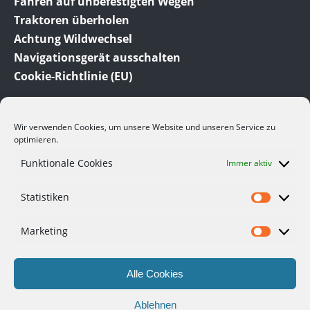
Fahren auf unbefestigten Wegen
Traktoren überholen
Achtung Wildwechsel
Navigationsgerät ausschalten
Cookie-Richtlinie (EU)
Wir verwenden Cookies, um unsere Website und unseren Service zu
optimieren.
Funktionale Cookies
Immer aktiv
© 2012-2023 Meine-Auto-Tipps.de dem Auto Ratgeber
Statistiken
und Auto Blog. Hier finden Sie viele interessante
Informationen und Tipps rund um das Thema Auto.
Viele der hier angesprochenen Themen beruhen auf
Marketing
eigenen Erfahrungen.
Alle Cookies
Datenschutzerklärung
Haftungsausschluss
Ablehnen