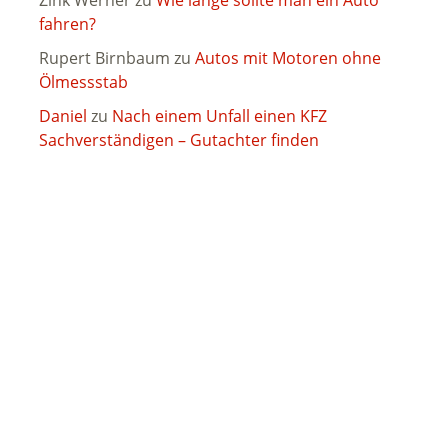
Zink Werner
zu
Wie lange sollte man ein Auto
fahren?
Rupert Birnbaum
zu
Autos mit Motoren ohne
Ölmessstab
Daniel
zu
Nach einem Unfall einen KFZ
Sachverständigen – Gutachter finden