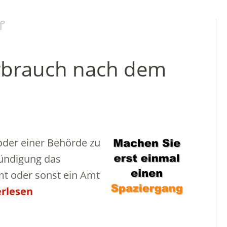
f
’
erbrauch nach dem
oder einer Behörde zu
Kündigung das
t oder sonst ein Amt
rlesen