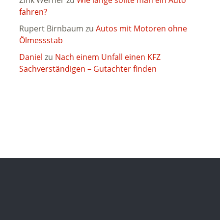
Zink Werner
zu
Wie lange sollte man ein Auto
fahren?
Rupert Birnbaum
zu
Autos mit Motoren ohne
Ölmessstab
Daniel
zu
Nach einem Unfall einen KFZ
Sachverständigen – Gutachter finden