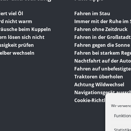
ert viel Öl
Fahren im Stau
rd nicht warm
Immer mit der Ruhe im 
eräusche beim Kuppeln
Fahren ohne Zeitdruck
n lösen sich nicht
Fahren in der Großstadt
sigkeit prüfen
Fahren gegen die Sonne
elber wechseln
Fahren bei starkem Reg
Nachtfahrt auf der Aut
Fahren auf unbefestigt
Traktoren überholen
Achtung Wildwechsel
Navigationsgerät aussc
Cookie-Richtlinie (EU)
Wir verwend
Funktion
Statistik