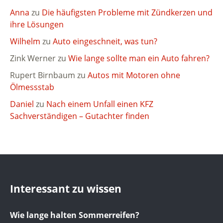
Anna
zu
Die häufigsten Probleme mit Zündkerzen und
ihre Lösungen
Wilhelm
zu
Auto eingeschneit, was tun?
Zink Werner
zu
Wie lange sollte man ein Auto fahren?
Rupert Birnbaum
zu
Autos mit Motoren ohne
Ölmessstab
Daniel
zu
Nach einem Unfall einen KFZ
Sachverständigen – Gutachter finden
Interessant zu wissen
Wie lange halten Sommerreifen?