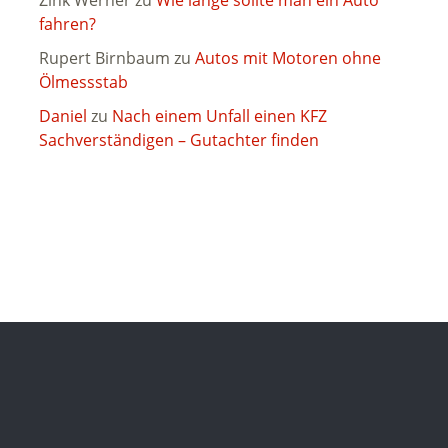
Zink Werner
zu
Wie lange sollte man ein Auto
fahren?
Rupert Birnbaum
zu
Autos mit Motoren ohne
Ölmessstab
Daniel
zu
Nach einem Unfall einen KFZ
Sachverständigen – Gutachter finden