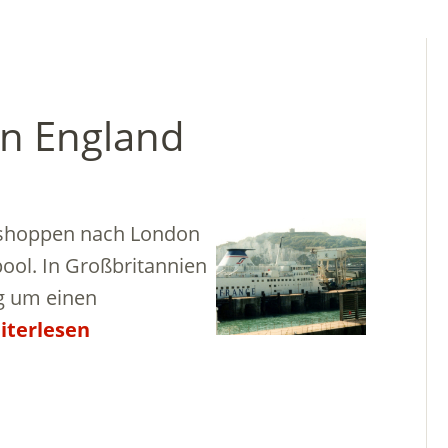
in England
m shoppen nach London
ool. In Großbritannien
g um einen
iterlesen