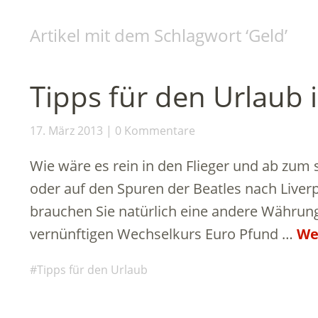
Artikel mit dem Schlagwort ‘
Geld
’
Tipps für den Urlaub 
17. März 2013
0 Kommentare
Wie wäre es rein in den Flieger und ab zu
oder auf den Spuren der Beatles nach Liverp
brauchen Sie natürlich eine andere Währun
vernünftigen Wechselkurs Euro Pfund …
We
Tipps für den Urlaub