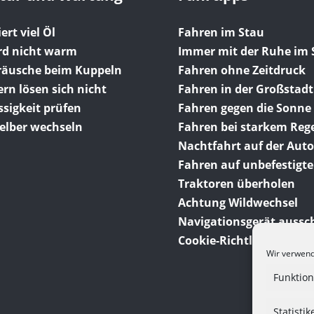
ert viel Öl
Fahren im Stau
rd nicht warm
Immer mit der Ruhe im 
eräusche beim Kuppeln
Fahren ohne Zeitdruck
n lösen sich nicht
Fahren in der Großstadt
sigkeit prüfen
Fahren gegen die Sonne
elber wechseln
Fahren bei starkem Reg
Nachtfahrt auf der Aut
Fahren auf unbefestigt
Traktoren überholen
Achtung Wildwechsel
Navigationsgerät aussc
Cookie-Richtlinie (EU)
Wir verwend
Funktion
Statistik